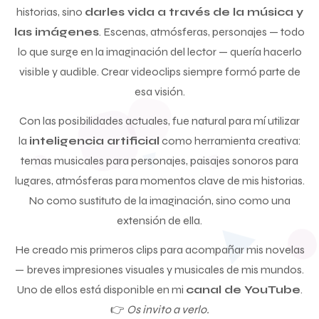
historias, sino
darles vida a través de la música y
las imágenes
. Escenas, atmósferas, personajes — todo
lo que surge en la imaginación del lector — quería hacerlo
visible y audible. Crear videoclips siempre formó parte de
esa visión.
Con las posibilidades actuales, fue natural para mí utilizar
la
inteligencia artificial
como herramienta creativa:
temas musicales para personajes, paisajes sonoros para
lugares, atmósferas para momentos clave de mis historias.
No como sustituto de la imaginación, sino como una
extensión de ella.
He creado mis primeros clips para acompañar mis novelas
— breves impresiones visuales y musicales de mis mundos.
Uno de ellos está disponible en mi
canal de YouTube
.
👉
Os invito a verlo.