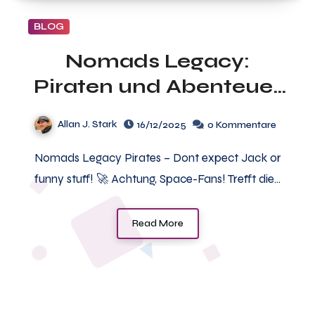
BLOG
Nomads Legacy:
Piraten und Abenteuer
in der Space-Opera
Allan J. Stark
16/12/2025
0 Kommentare
vom Blitz Verlag
Nomads Legacy Pirates – Dont expect Jack or
funny stuff! 🚀 Achtung, Space-Fans! Trefft die…
Read More