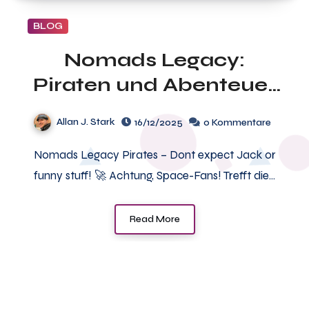
BLOG
Nomads Legacy:
Piraten und Abenteuer
in der Space-Opera
Allan J. Stark
16/12/2025
0 Kommentare
vom Blitz Verlag
Nomads Legacy Pirates – Dont expect Jack or
funny stuff! 🚀 Achtung, Space-Fans! Trefft die…
Read More