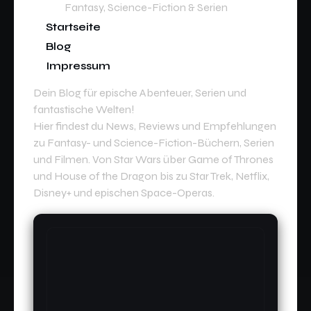
Fantasy, Science-Fiction & Serien
Startseite
Blog
Impressum
Dein Blog für epische Abenteuer, Serien und
fantastische Welten!
Hier findest du News, Reviews und Empfehlungen
zu Fantasy- und Science-Fiction-Büchern, Serien
und Filmen. Von Star Wars über Game of Thrones
und House of the Dragon bis zu Star Trek, Netflix,
Disney+ und epischen Space-Operas.